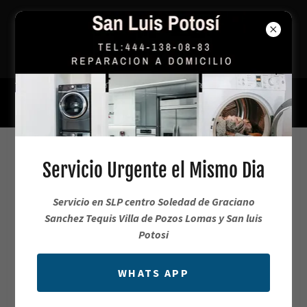
Reparación Urgente de Lavadoras y
Refrigeradores en SLP
444 138 0883
Servicio de Refrigeradores en
Servicio Urgente el Mismo Dia
Soledad SLP
Servicio en SLP centro Soledad de Graciano
Sanchez Tequis Villa de Pozos Lomas y San luis
Servicio para Refrigeradores en Soledad de
Potosi
Graciano Sanchez
WHATS APP