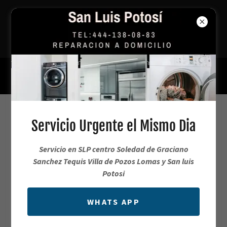
Reparación Urgente de Lavadoras y
Refrigeradores en SLP
444 138 0883
Servicio de Reparación de Lavadoras
Servicio Urgente el Mismo Dia
GE a Domicilio
Servicio en SLP centro Soledad de Graciano
Sanchez Tequis Villa de Pozos Lomas y San luis
Servicio Tecnico en Reparacion de
Potosi
Lavadoras General Electric
WHATS APP
444.138.0883