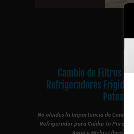
Cambio de Filtros de
Refrigeradores Frigidai
Potosi
No olvides la Importancia de Cambiar 
Refrigerador para Cuidar la Pureza y
Agua y Hielos Libres de 