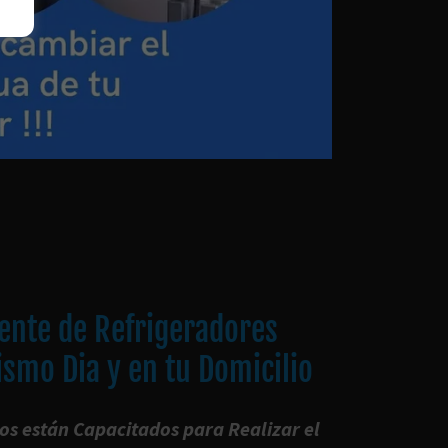
ente de Refrigeradores
ismo Dia y en tu Domicilio
os están Capacitados para Realizar el