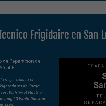
Tecnico Frigidaire en San L
io de Reparacion de
 en SLP
la mejor calidad en
frigeradores de Carga
rcas: Whirlpool Maytag
Samsung LG Winia Daewoo
am Teka