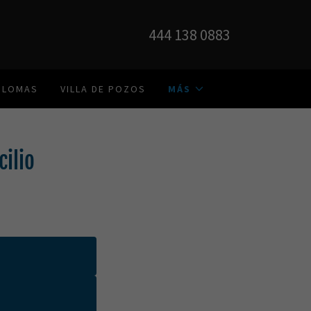
444 138 0883
LOMAS
VILLA DE POZOS
MÁS
cilio