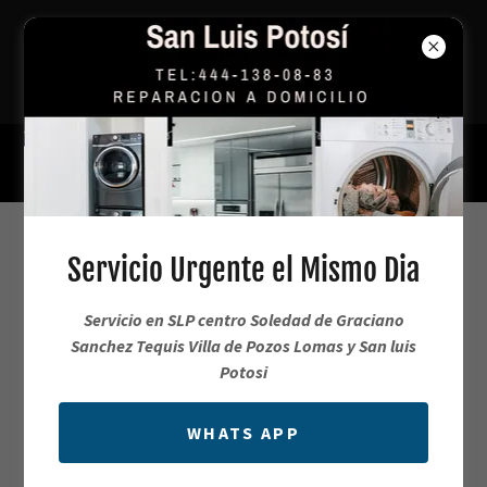
Reparación Urgente de Lavadoras y
Refrigeradores en SLP
444 138 0883
Servicio de Reparación Samsung a
Servicio Urgente el Mismo Dia
Domicilio
Servicio en SLP centro Soledad de Graciano
Sanchez Tequis Villa de Pozos Lomas y San luis
Servicio de Mantenimiento Samsung en
Potosi
SLP
WHATS APP
444.138.0883