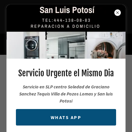
Reparación Urgente de Lavadoras y
Refrigeradores en SLP
444 138 0883
Servicio de Reparación de
Servicio Urgente el Mismo Dia
Refrigeradores a Domicilio
Servicio en SLP centro Soledad de Graciano
Sanchez Tequis Villa de Pozos Lomas y San luis
Servicio Tecnico Especializado en
Potosi
Reparacion de Refrigerador
WHATS APP
444.138.0883