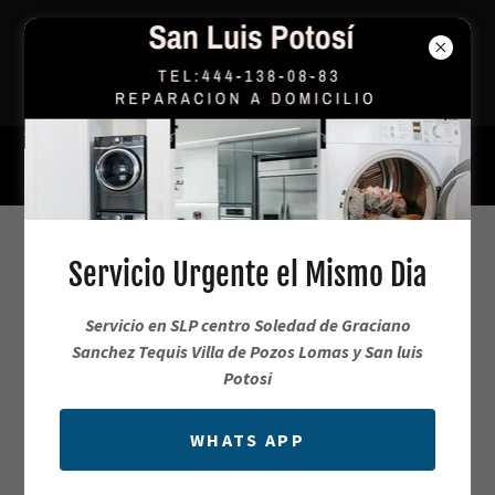
Reparación Urgente de Lavadoras y
Refrigeradores en SLP
444 138 0883
Servicio de Reparación Whirlpool a
Servicio Urgente el Mismo Dia
Domicilio
Servicio en SLP centro Soledad de Graciano
Sanchez Tequis Villa de Pozos Lomas y San luis
Servicio de Mantenimiento Whirlpool en
Potosi
SLP
WHATS APP
444.138.0883